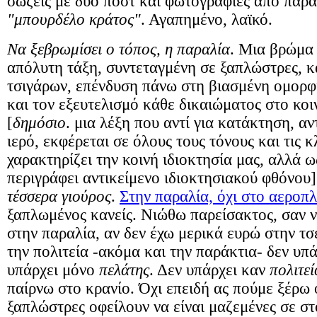
σώζεις με δύο ποστ και φωτογραφίες από παρα
"μπουρδέλο κράτος"
. Αγαπημένο, λαϊκό.
Να ξεβρωμίσει ο τόπος, η παραλία
. Μια βρώμα 
απόλυτη τάξη, συντεταγμένη σε ξαπλώστρες, κ
τσιγάρων, επένδυση πάνω στη βιασμένη ομορφι
και τον εξευτελισμό κάθε δικαιώματος στο κοι
[
δημόσιο
. μια λέξη που αντί για κατάκτηση, αντ
ιερό, εκφέρεται σε όλους τους τόνους και τις κ
χαρακτηρίζει την κοινή ιδιοκτησία μας, αλλά 
περιγράφει αντικείμενο ιδιοκτησιακού φθόνου]
τέσσερα γιούρος
.
Στην παραλία, όχι στο αεροπ
ξαπλωμένος κανείς. Νιώθω παρείσακτος, σαν 
στην παραλία, αν δεν έχω μερικά ευρώ στην τσ
την πολιτεία -ακόμα και την παράκτια- δεν υπ
υπάρχει μόνο
πελάτης
. Δεν υπάρχει καν
πολιτεί
παίρνω στο κρανίο. Όχι επειδή ας πούμε ξέρω 
ξαπλώστρες οφείλουν να είναι μαζεμένες σε στ