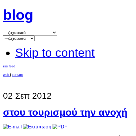
blog
Skip to content
rss feed
web
|
contact
02 Σεπ 2012
στου τουρισμού την ανοχή