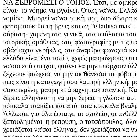
ΝΑ ΞΕΒΡΟΜΙΣΕΙ Ο ΤΟΠΟΣ. Έτσι, με όμικρον.
είναι· το νόημα να βγαίνει. Όπως να'ναι. Ελλάδ
νομίσει. Μπορεί να'ναι οι κάμποι, δυο δέντρα 
φέησμπουκ θα τη βρεις και ως "elladitsa mas".
αόριστη· χαμένη στο γενικά, στα υπόλοιπα του
ιστορικής αμάθειας, στις φωτογραφίες με τις 
αβάσταχτα γκρήκλις, στα άναρθρα φωναχτά κε
ελλάδα είναι ένα τοπίο, χωρίς μαυριδερούς φτω
να'σαι εσύ φτωχός, φτάνει να μην υπάρχουν άλ
ζέχνουν φτώχεια, να μην αισθάνεσαι το φόβο πω
πως είναι η καταγωγή σου λαμπρή ελληνική, μα
σακατεμένη, μαύρη κι άραχνη πακιστανική. Και
ξέρεις ελληνικά· ή να μην ξέρεις η γλώσσα αυτ
κόκκαλα τσακίζει και από ποια κόκκαλα βγαλμ
Άλλωστε για όλα έφταιγε το σχολείο, οι ανθέλλη
ξεπουλημένοι, η ρεπούση, ο τατσόπουλος, όλο
χρειάζεται να'σαι έλληνας, δεν χρειάζεται να ν