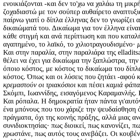
ενοικιάζονται -και δεν το'χω να χαλάω τη μικρ
ζοχαδιαστώ με τον σούπερ αυθαίρετο αναπτυξι
παίρνω γιατί ο δίπλα έλληνας δεν το γνωρίζει α
δικαιώματά του. Δικαίωμα για τον έλληνα είνα
κάθε στιγμή και ανά περίπτωση και που καταλή
αγαπημένο, το λαϊκό, το χιλιοτραγουδισμένο·
Και στην παραλία, στην παραλιάρα της elladits
θέλει να έχει για δικαίωμα την ξαπλώστρα, την
όποιο κόστος, με κόστος το δικαίωμα του δίπ
κόστος. Όπως και οι λύσεις που ζητάει -αφού
κ
κρεμαστούν οι τριακόσιοι
και πέσει
καμιά φάπα
Σκόμπι, Ιωαννίδης, εισαγόμενος Καραμανλής. 
Και ρόπαλα. Η δημοκρατία ήταν πάντα γι'αυτό
ένα μπόνους που του χάριζε την ψευδαίσθηση 
πράγματα, όχι της κοινής πράξης, αλλά μιας α
συνιδιοκτησίας· πως διοικεί, πως κανονίζει, π
χρωστάνε, πως αυτός τους ανεβάζει. Οι κουβέν