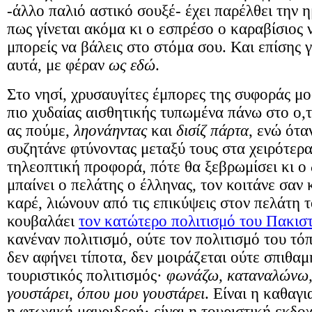
-άλλο παλιό αστικό σουξέ- έχει παρέλθει την 
πως γίνεται ακόμα κι ο εσπρέσο ο καραβίσιος ν
μπορείς να βάλεις στο στόμα σου. Και επίσης γι
αυτά, με φέραν
ως εδώ
.
Στο νησί, χρυσαυγίτες έμπορες της συφοράς μ
πιο χυδαίας αισθητικής τυπωμένα πάνω στο ο,τ
ας πούμε,
ληονάηντας
και
δισίζ πάρτα
, ενώ ότα
συζητάνε φτύνοντας μεταξύ τους στα χειρότερα
τηλεοπτική προφορά, πότε θα ξεβρωμίσει κι ο 
μπαίνει ο πελάτης ο έλληνας, τον κοιτάνε σαν
καρέ, λιώνουν από τις επικύψεις στον πελάτη τ
κουβαλάει
τον κατώτερο πολιτισμό του Πακισ
κανέναν πολιτισμό, ούτε τον πολιτισμό του τόπ
δεν αφήνει τίποτα, δεν μοιράζεται ούτε σπιθαμ
τουριστικός πολιτισμός·
φωνάζω, καταναλώνω, 
γουστάρει, όπου μου γουστάρει
. Είναι η καθαγι
η φτωχική μαυριδερή· είναι η τουριστική εκδο