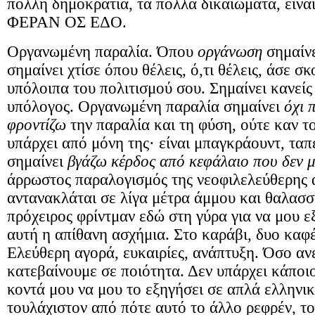
πολλή δημοκρατία, τα πολλά δικαιώματα, είν
ΦΕΡΑΝ ΟΣ ΕΔΟ.
Οργανωμένη παραλία. Όπου
οργάνωση
σημαίν
σημαίνει χτίσε όπου θέλεις, ό,τι θέλεις, άσε σ
υπόλοιπα του πολιτισμού σου. Σημαίνει κανείς
υπόλογος. Οργανωμένη παραλία σημαίνει
όχι 
φροντίζω
την παραλία και τη φύση, ούτε καν τ
υπάρχει από μόνη της· είναι μπαγκράουντ, τα
σημαίνει
βγάζω κέρδος από κεφάλαιο που δεν μ
άρρωστος παραλογισμός της νεοφιλελεύθερης
αντανακλάται σε λίγα μέτρα άμμου και θαλασσ
πρόχειρος φρίντμαν εδώ στη γύρα για να μου εξ
αυτή η απίθανη ασχήμια. Στο καράβι, δυο καφέ
Ελεύθερη αγορά, ευκαιρίες, ανάπτυξη. Όσο ανε
κατεβαίνουμε σε ποιότητα. Δεν υπάρχει κάποι
κοντά μου να μου το εξηγήσει σε απλά ελλην
τουλάχιστον από πότε αυτό το άλλο ρεφρέν, τ