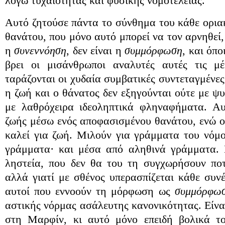
λόγω τυχαιότητας και φυσικής νομοτέλειας.
Αυτό ζητούσε πάντα το σύνθημα του κάθε ορια
θανάτου, που μόνο αυτό μπορεί να τον αρνηθεί,
η
συνεννόηση
, δεν είναι η
συμμόρφωση
, και όπ
βρει οι μισάνθρωποι αναλυτές αυτές τις μ
ταράζονται οι χυδαία συμβατικές συντεταγμένες
η ζωή και ο θάνατος δεν εξηγούνται ούτε με ψ
με λαθρόχειρα ιδεοληπτικά φληναφήματα.
Αυ
ζωής μέσω ενός αποφασισμένου θανάτου, ενώ ο
καλεί για ζωή. Μιλούν για γράμματα του νόμο
γράμματα· και μέσα από αληθινά γράμματα. 
ληστεία, που δεν θα του τη συγχωρήσουν ποτέ
αλλά γιατί με σθένος υπερασπίζεται κάθε συνέ
αυτοί που εννοούν τη μόρφωση ως
συμμόρφω
αστικής νόρμας ασάλευτης κανονικότητας. Είνα
στη Μαρφίν, κι αυτό μόνο επειδή βολικά το