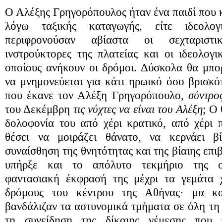
Ο Αλέξης Γρηγορόπουλος ήταν ένα παιδί που κ
λόγω ταξικής καταγωγής, είτε ιδεολογ
περιφρονούσαν αβίαστα οι σεχταριστικ
ινστρούκτορες της πλατείας και οι ιδεολογ
οποίους ανήκουν οι δρόμοι. Δύσκολα θα μπο
να μνημονεύεται για κάτι ηρωικό όσο βρισκότ
που έκανε τον Αλέξη Γρηγορόπουλο,
σύντρο
του Δεκέμβρη
τις νύχτες να είναι του Αλέξη
; Ο
δολοφονία του από χέρι κρατικό, από χέρι π
θέσει να μοιράζει θάνατο, να κερνάει β
συναίσθηση της θνητότητας και της βίαιης επι
υπήρξε και το απόλυτο τεκμήριο της σ
φαντασιακή έκφρασή της μέχρι τα γεμάτα 
δρόμους του κέντρου της Αθήνας· μα και
βανδάλιζαν τα αστυνομικά τμήματα σε όλη τη 
τη συνείδηση της δίκαιης νέμεσης που 