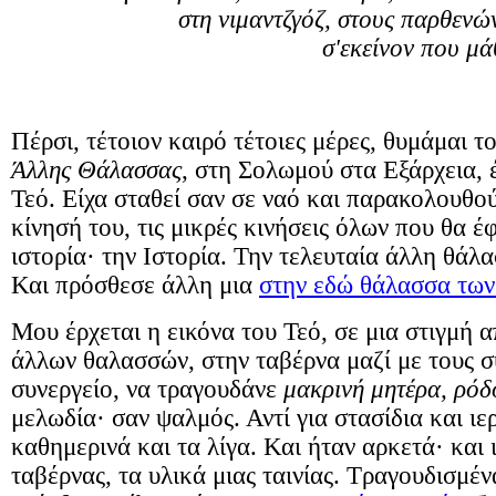
στη νιμαντζγόζ, στους παρθενώ
σ'εκείνον που μά
Πέρσι, τέτοιον καιρό τέτοιες μέρες, θυμάμαι τ
Άλλης Θάλασσας
, στη Σολωμού στα Εξάρχεια, 
Τεό. Είχα σταθεί σαν σε ναό και παρακολουθο
κίνησή του, τις μικρές κινήσεις όλων που θα έ
ιστορία· την Ιστορία. Την τελευταία άλλη θάλα
Και πρόσθεσε άλλη μια
στην εδώ θάλασσα τω
Μου έρχεται η εικόνα του Τεό, σε μια στιγμή 
άλλων θαλασσών, στην ταβέρνα μαζί με τους σ
συνεργείο, να τραγουδάνε
μακρινή μητέρα, ρό
μελωδία· σαν ψαλμός. Αντί για στασίδια και ι
καθημερινά και τα λίγα. Και ήταν αρκετά· και 
ταβέρνας, τα υλικά μιας ταινίας. Τραγουδισμέ