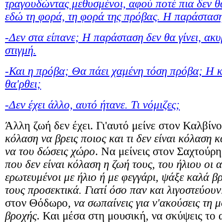
τραγουδώντας μεθυσμένοι, αφού ποτέ πια δεν θ
εδώ τη φορά, τη φορά της πρόβας. Η παράσταση 
-Δεν στα είπανε; Η παράσταση δεν θα γίνει, ακ
στιγμή.
-Και η πρόβα; Θα πάει χαμένη τόση πρόβα; Η 
θα'ρθει;
-Δεν έχει άλλο, αυτό ήτανε. Τι νόμιζες;
Άλλη ζωή δεν έχει. Γι'αυτό μείνε στον Καλβίν
κόλαση να βρεις ποιος και τι δεν είναι κόλαση κ
να του δώσεις χώρο
. Να μείνεις στον Σαχτούρ
που δεν είναι κόλαση η ζωή τους, του ήλιου οι α
ερωτευμένοι με ήλιο ή με φεγγάρι, ψάξε καλά β
τους προσεκτικά. Γιατί όσο παν και λιγοστεύουν
στον Θόδωρο
, να σωπαίνεις
για ν'ακούσεις τη 
βροχής
.
Και μέσα στη μουσική, να σκύψεις το α