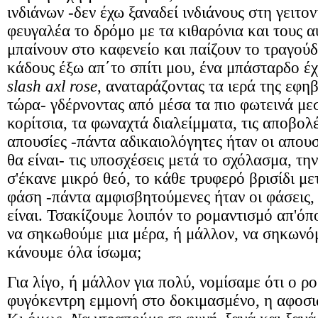
ινδιάνων -δεν έχω ξαναδεί ινδιάνους στη γειτον
φευγαλέα το δρόμο με τα κιθαρόνια και τους 
μπαίνουν στο καφενείο και παίζουν το τραγούδ
κάδους έξω απ΄το σπίτι μου, ένα μπάσταρδο έ
slash axl rose
, αναταράζοντας τα ιερά της εφηβ
τώρα- γδέρνοντας από μέσα τα πιο φωτεινά με
κορίτσια, τα φωναχτά διαλείμματα, τις αποβολέ
απουσίες -πάντα αδικαιολόγητες ήταν οι απουσ
θα είναι- τις υποσχέσεις μετά το σχόλασμα, τη
σ'έκανε μικρό θεό, το κάθε τρυφερό βρισίδι μ
φάση -πάντα αμφισβητούμενες ήταν οι φάσεις,
είναι.
Τ
σακίζουμε λοιπόν το ρομαντισμό απ'όπου
να σηκωθούμε μια μέρα, ή μάλλον, να σηκωνόμ
κάνουμε όλα ίσωμα;
Για λίγο, ή μάλλον για πολύ, νομίσαμε ότι ο ρο
φυγόκεντρη εμμονή στο δοκιμασμένο, η αφοσι