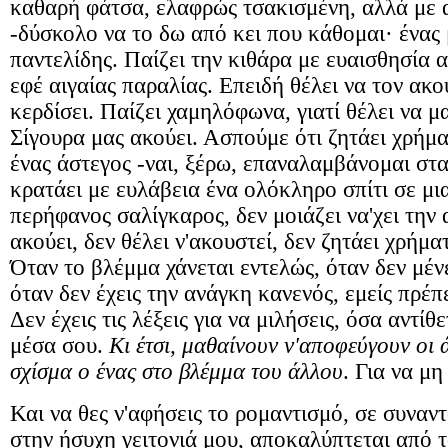
καθαρή φάτσα, ελαφρώς τσακισμένη, αλλά με 
-δύσκολο να το δω από κει που κάθομαι· ένας
παντελίδης. Παίζει την κιθάρα με ευαισθησία α
εφέ αιγαίας παραλίας. Επειδή θέλει να τον ακο
κερδίσει. Παίζει χαμηλόφωνα, γιατί θέλει να μ
Σίγουρα μας ακούει. Ασπούμε ότι ζητάει χρήμ
ένας άστεγος -ναι, ξέρω, επαναλαμβάνομαι στ
κρατάει με ευλάβεια ένα ολόκληρο σπίτι σε μι
περήφανος σαλίγκαρος, δεν μοιάζει να'χει την
ακούει, δεν θέλει ν'ακουστεί, δεν ζητάει χρήμα
Όταν το βλέμμα χάνεται εντελώς, όταν δεν μένε
όταν δεν έχεις την ανάγκη κανενός, εμείς πρέπ
Δεν έχεις τις λέξεις για να μιλήσεις, όσα αντίθ
μέσα σου.
Κι έτσι, μαθαίνουν ν'αποφεύγουν οι
σχίσμα ο ένας στο βλέμμα του άλλου
. Για να μη
Και να θες ν'αφήσεις το ρομαντισμό, σε συναν
στην ήσυχη γειτονιά μου, αποκαλύπτεται από 