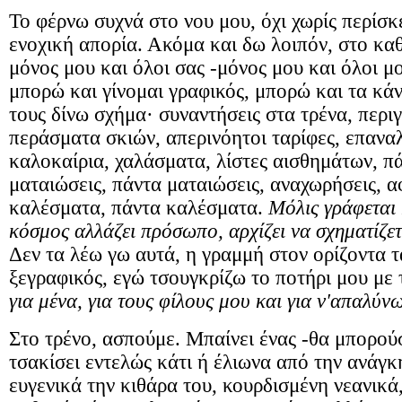
Το φέρνω συχνά στο νου μου, όχι χωρίς περίσκ
ενοχική απορία. Ακόμα και δω λοιπόν, στο κα
μόνος μου και όλοι σας -μόνος μου και όλοι μο
μπορώ και γίνομαι γραφικός, μπορώ και τα κ
τους δίνω σχήμα· συναντήσεις στα τρένα, περ
περάσματα σκιών, απερινόητοι ταρίφες, επαναλ
καλοκαίρια, χαλάσματα, λίστες αισθημάτων, πά
ματαιώσεις, πάντα ματαιώσεις, αναχωρήσεις, α
καλέσματα, πάντα καλέσματα.
Μ
όλις γράφεται
κόσμος αλλάζει πρόσωπο, αρχίζει να σχηματίζετ
Δεν τα λέω γω αυτά, η γραμμή στον ορίζοντα τ
ξεγραφικός, εγώ τσουγκρίζω το ποτήρι μου με
για μένα, για τους φίλους μου και για ν'απαλύν
Στο τρένο, ασπούμε. Μπαίνει ένας -θα μπορούσ
τσακίσει εντελώς κάτι ή έλιωνα από την ανάγκ
ευγενικά την κιθάρα του, κουρδισμένη νεανικά