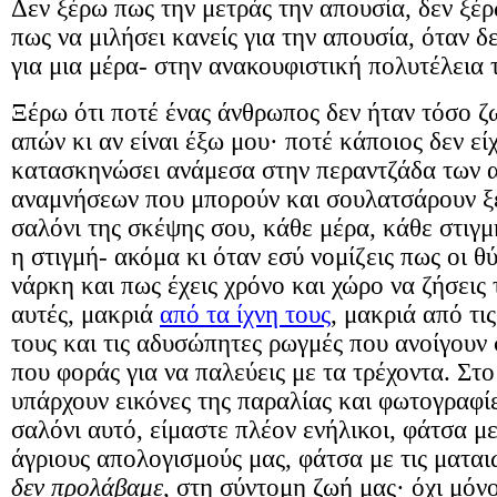
Δεν ξέρω πως την μετράς την απουσία, δεν ξέρ
πως να μιλήσει κανείς για την απουσία, όταν δ
για μια μέρα- στην ανακουφιστική πολυτέλεια 
Ξέρω ότι ποτέ ένας άνθρωπος δεν ήταν τόσο ζ
απών κι αν είναι έξω μου· ποτέ κάποιος δεν εί
κατασκηνώσει ανάμεσα στην περαντζάδα των 
αναμνήσεων που μπορούν και σουλατσάρουν ξε
σαλόνι της σκέψης σου, κάθε μέρα, κάθε στιγμή
η στιγμή- ακόμα κι όταν εσύ νομίζεις πως οι θ
νάρκη και πως έχεις χρόνο και χώρο να ζήσεις
αυτές, μακριά
από τα ίχνη τους
, μακριά από τι
τους και τις αδυσώπητες ρωγμές που ανοίγουν
που φοράς για να παλεύεις με τα τρέχοντα. Στο
υπάρχουν εικόνες της παραλίας και φωτογραφίε
σαλόνι αυτό, είμαστε πλέον ενήλικοι, φάτσα με
άγριους απολογισμούς μας, φάτσα με τις μαται
δεν προλάβαμε
, στη σύντομη ζωή μας· όχι μόνο