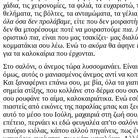
χάδια, τις χειρονομίες, τα φιλιά, τα ευχαριστώ,
θελήματα, τις βόλτες, τα ανταμώματα, τα γέλια,
όλα όσα δεν προλάβαμε
, είτε που δεν μοιραστ
δεν θα μπορέσουμε ποτέ να μοιραστούμε
πια
. 
οριστικό
πια
, είναι που μας τσακίζει· μας διαλ
κομματάκια σου λέω. Ενώ το
ακόμα
θα άφηνε 
για τα καλοκαίρια που έρχονται.
Στο σαλόνι, ο άνεμος τώρα λυσσομανάει. Είναι
όμως, αυτός ο μανιασμένος άνεμος αντί να κοπ
Και ξαναφέρνει επάνω σου, με βία, όλα τα
γιατ
σημεία στίξης, που κολλάνε στο δέρμα σου σαν
σου ρουφάνε το αίμα, καλοκαιριάτικα. Ενώ εσύ
πιαστείς από εικόνες της παραλίας μπας και ξε
αυτό το μέσο του Ιούλη, μαχαιριά στη ζωή σο
επέτειο, περνάει κι εδώ φευγαλέα απ'το σαλόνι
επαύριο κιόλας, κάπου αλλού πηγαίνεις, πως έν